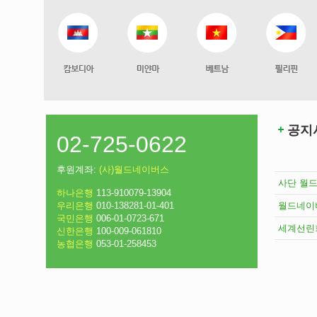
공지
02-725-0622
후원계좌:
(사)월드네이버스
사단 월드
하나은행
113-910079-13904
우리은행
010-138281-01-401
월드네이버
국민은행
006-01-0723-671
세계선린회 
신한은행
100-009-061810
농협은행
053-01-258453